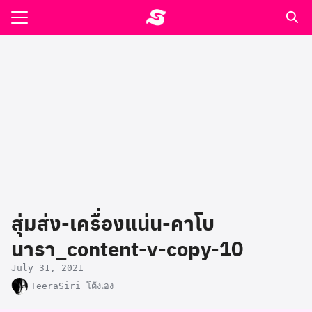
Skip
to
Search
content
for:
รอาหาร ตำรับเอ๋
ล่า90+1
ast
ปรแกรมคำนวนเพื่อสุขภาพ
สุ่มส่ง-เครื่องแน่น-คาโบ
อง
นารา_content-v-copy-10
July 31, 2021
TeeraSiri โต้งเอง