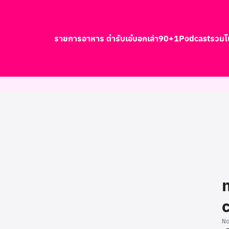
รายการอาหาร ตำรับเอ๋
บอกเล่า90+1
Podcast
รวมโ
earch
r:
N