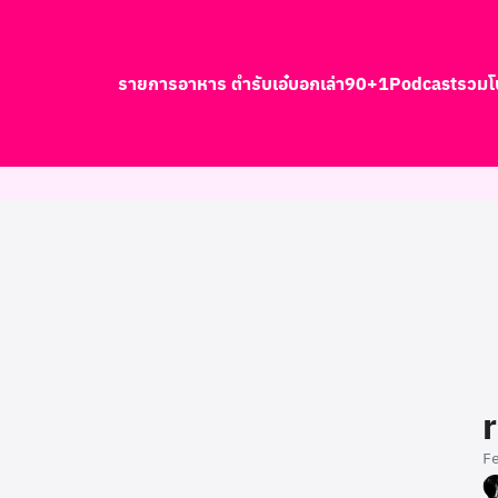
รายการอาหาร ตำรับเอ๋
บอกเล่า90+1
Podcast
รวมโ
earch
r:
F