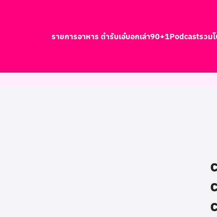
รายการอาหาร ตำรับเอ๋
บอกเล่า90+1
Podcast
รวมโ
earch
r: