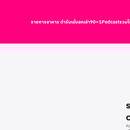
รายการอาหาร ตำรับเอ๋
บอกเล่า90+1
Podcast
รวมโ
earch
r:
A