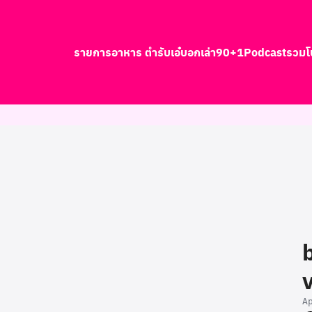
รายการอาหาร ตำรับเอ๋
บอกเล่า90+1
Podcast
รวมโ
earch
r:
A