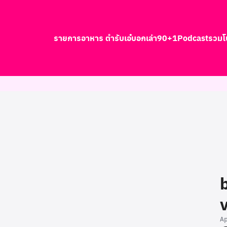
รายการอาหาร ตำรับเอ๋
บอกเล่า90+1
Podcast
รวมโ
earch
r:
A