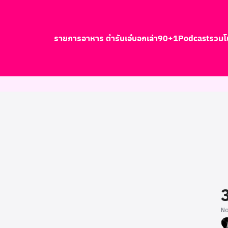
รายการอาหาร ตำรับเอ๋
บอกเล่า90+1
Podcast
รวมโ
earch
r:
N