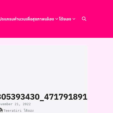
ปรแกรมคำนวนเพื่อสุขภาพ
เอ๋เอง
โต้งเอง
305393430_47179189162714
ovember 21, 2022
TeeraSiri โต้งเอง