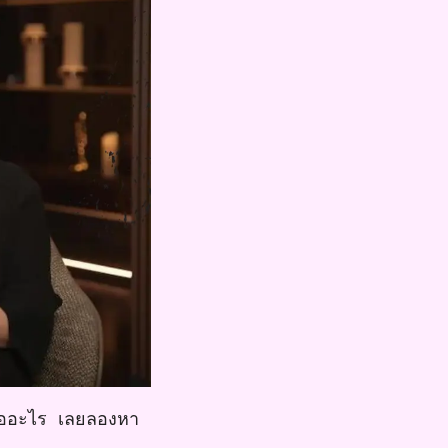
คืออะไร เลยลองหา