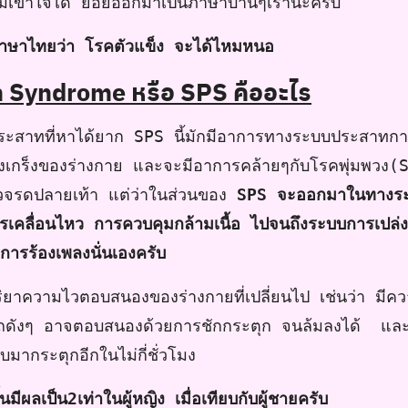
ามเ้ข้าใจได้ ย่อยออกมาเป็นภาษาบ้านๆเรานะครับ
นภาษาไทยว่า โรคตัวแข็ง จะได้ไหมหนอ
n Syndrome หรือ SPS คืออะไร
ประสาทที่หาได้ยาก SPS นี้มักมีอาการทางระบบประสาทกา
เกร็งของร่างกาย และจะมีอาการคล้ายๆกับโรคพุ่มพวง(
่หัวจรดปลายเท้า แต่ว่าในส่วนของ
SPS จะออกมาในทางร
รเคลื่อนไหว การควบคุมกล้ามเนื้อ ไปจนถึงระบบการเปล่ง
ารร้องเพลงนั่นเองครับ
กริยาความไวตอบสนองของร่างกายที่เปลี่ยนไป เช่นว่า มีค
รรถดังๆ อาจตอบสนองด้วยการชักกระตุก จนล้มลงได้ และ
ลับมากระตุกอีกในไม่กี่ชั่วโมง
นมีผลเป็น2เท่าในผู้หญิง เมื่อเทียบกับผู้ชายครับ