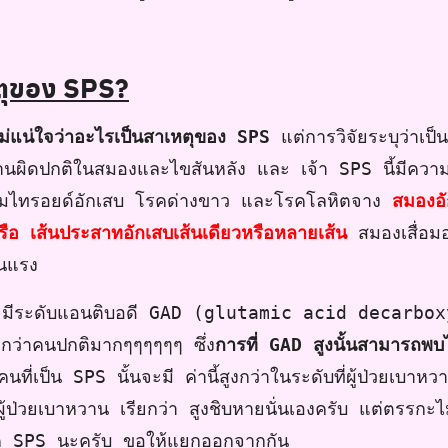
ตุของ SPS?
ไม่แน่ใจว่าอะไรเป็นสาเหตุของ SPS
แต่การวิจัยระบุว่าเ
านผิดปกติในสมองและไขสันหลัง และ เจ้า SPS นี้มีความ
มไทรอยด์อักเสบ โรคด่างขาว และโรคโลหิตจาง
สมองอัก
รือ เส้นประสาทอักเสบเส้นเดียวหรือหลายเส้น
สมองเสื่อมอ
อนแรง
ี้จะมีระดับแอนติบอดี GAD (glutamic acid decarb
ว่าคนปกติมากๆๆๆๆๆๆ ซึ่ง
การที่ GAD สูงนั้นสามารถพบได
นที่เป็น SPS นั้นจะมี ค่านี้สูงกว่าในระดับที่ผู้ป่วยเบาหวา
ู้ป่วยเบาหวาน เรียกว่า สูงชิบหายนั่นเองครับ แต่ตรรกะไ
รค SPS นะครับ ขอให้แยกออกจากกัน