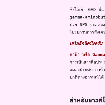
ซึ่งไอ้เจ้า GAD น
gamma-aminobut
ป่วย SPS จะลดลงหร
ไปรบกวนการสังเค
เสริมอีกนิดนึงครับ
กาบ้า หรือ Gam
การเป็นสารสื่อปร
สมองมีระดับ กาบ้า
ปกติทางอารมณ์ได้
สำหรับชาวคี