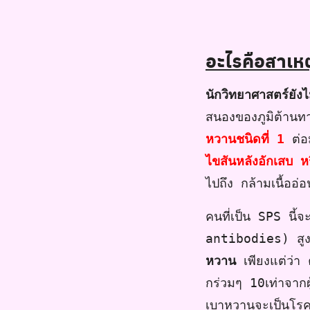
อะไรคือสาเห
นักวิทยาศาสตร์ยัง
สนองของภูมิต้านท
หวานชนิดที่ 1
ต่อ
ไขสันหลังอักเสบ ห
ไปถึง กล้ามเนื้ออ่
คนที่เป็น SPS น
antibodies) สูงก
หวาน
เพียงแต่ว่า ค
กร่วมๆ 10เท่าจากผ
เบาหวานจะเป็นโ