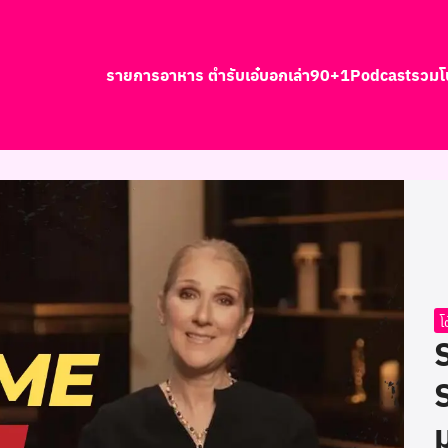
รายการอาหาร ตำรับเอ๋
บอกเล่า90+1
Podcast
รวมโ
earch
r:
โ
ม