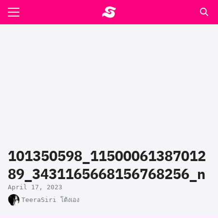
Skip
to
Search
content
for:
รอาหาร ตำรับเอ๋
ล่า90+1
ast
ปรแกรมคำนวนเพื่อสุขภาพ
101350598_11500061387012
อง
89_3431165668156768256_n
April 17, 2023
TeeraSiri โต้งเอง