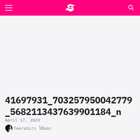
Skip
to
Search
content
for:
รอาหาร ตำรับเอ๋
ล่า90+1
ast
ปรแกรมคำนวนเพื่อสุขภาพ
41697931_703257950042779
อง
_5682113437639901184_n
April 17, 2023
TeeraSiri โต้งเอง