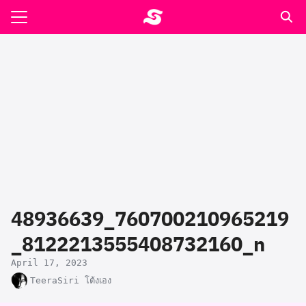
Skip
to
Search
content
for:
รอาหาร ตำรับเอ๋
ล่า90+1
ast
ปรแกรมคำนวนเพื่อสุขภาพ
48936639_760700210965219
อง
_8122213555408732160_n
April 17, 2023
TeeraSiri โต้งเอง