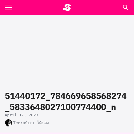
Skip
to
Search
content
for:
รอาหาร ตำรับเอ๋
ล่า90+1
ast
ปรแกรมคำนวนเพื่อสุขภาพ
51440172_784669658568274
อง
_5833648027100774400_n
April 17, 2023
TeeraSiri โต้งเอง