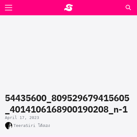
Skip
to
Search
content
for:
รอาหาร ตำรับเอ๋
ล่า90+1
ast
ปรแกรมคำนวนเพื่อสุขภาพ
54435600_809529679415605
อง
_4014106168900190208_n-1
April 17, 2023
TeeraSiri โต้งเอง