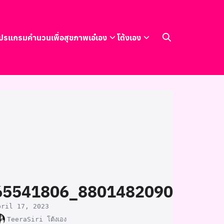
ปรแกรมคำนวนเพื่อสุขภาพ
เอ๋เอง
โต้งเอง
65541806_880148209020418
pril 17, 2023
TeeraSiri โต้งเอง