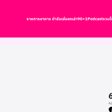
รายการอาหาร ตำรับเอ๋
บอกเล่า90+1
Podcast
รวมโ
earch
r:
A