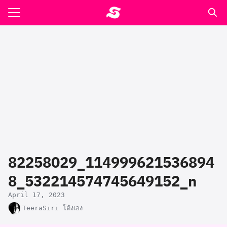
Skip
to
Search
content
for:
รอาหาร ตำรับเอ๋
ล่า90+1
ast
ปรแกรมคำนวนเพื่อสุขภาพ
82258029_114999621536894
อง
8_532214574745649152_n
April 17, 2023
TeeraSiri โต้งเอง