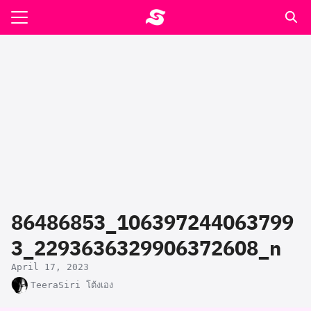
Skip
to
Search
content
for:
รอาหาร ตำรับเอ๋
ล่า90+1
ast
ปรแกรมคำนวนเพื่อสุขภาพ
86486853_106397244063799
อง
3_2293636329906372608_n
April 17, 2023
TeeraSiri โต้งเอง