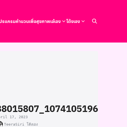
ปรแกรมคำนวนเพื่อสุขภาพ
เอ๋เอง
โต้งเอง
88015807_107410519629138
pril 17, 2023
TeeraSiri โต้งเอง