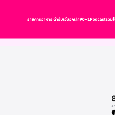
รายการอาหาร ตำรับเอ๋
บอกเล่า90+1
Podcast
รวมโ
earch
r:
A