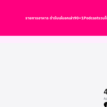
รายการอาหาร ตำรับเอ๋
บอกเล่า90+1
Podcast
รวมโ
earch
r:
A