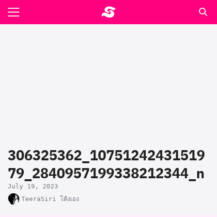
Skip
to
Search
content
for:
รอาหาร ตำรับเอ๋
ล่า90+1
ast
ปรแกรมคำนวนเพื่อสุขภาพ
306325362_10751242431519
อง
79_2840957199338212344_n
July 19, 2023
TeeraSiri โต้งเอง