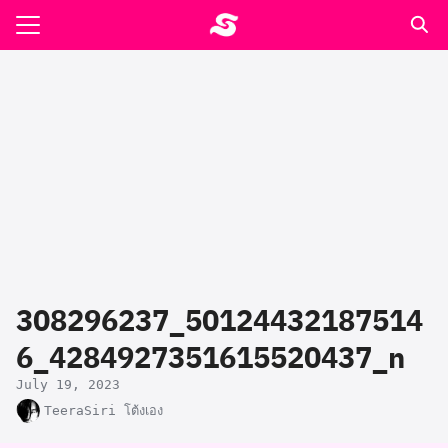
Skip
to
Search
content
for:
รอาหาร ตำรับเอ๋
ล่า90+1
ast
ปรแกรมคำนวนเพื่อสุขภาพ
308296237_50124432187514
อง
6_4284927351615520437_n
July 19, 2023
TeeraSiri โต้งเอง