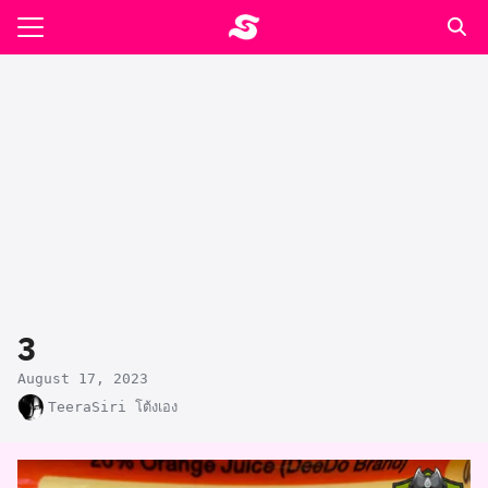
Skip
to
Search
content
for:
รอาหาร ตำรับเอ๋
ล่า90+1
ast
ปรแกรมคำนวนเพื่อสุขภาพ
3
อง
August 17, 2023
TeeraSiri โต้งเอง