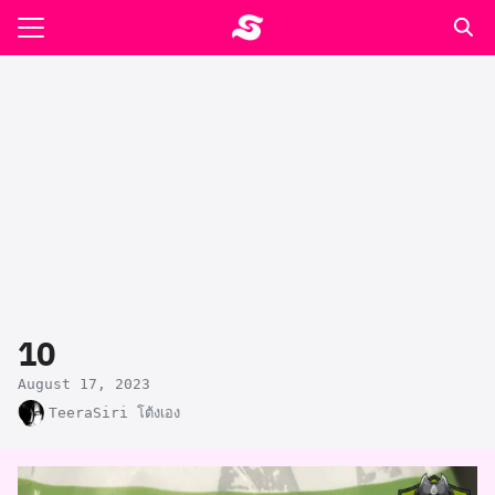
Skip
to
Search
content
for:
รอาหาร ตำรับเอ๋
ล่า90+1
ast
ปรแกรมคำนวนเพื่อสุขภาพ
10
อง
August 17, 2023
TeeraSiri โต้งเอง