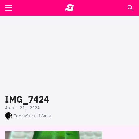
Skip
to
Search
content
for:
รอาหาร ตำรับเอ๋
ล่า90+1
ast
ปรแกรมคำนวนเพื่อสุขภาพ
IMG_7424
อง
April 21, 2024
TeeraSiri โต้งเอง