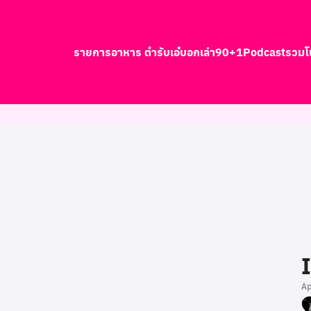
รายการอาหาร ตำรับเอ๋
บอกเล่า90+1
Podcast
รวมโ
earch
r:
A