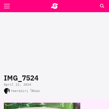
Skip
to
Search
content
for:
รอาหาร ตำรับเอ๋
ล่า90+1
ast
ปรแกรมคำนวนเพื่อสุขภาพ
IMG_7524
อง
April 21, 2024
TeeraSiri โต้งเอง