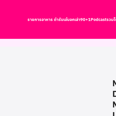
รายการอาหาร ตำรับเอ๋
บอกเล่า90+1
Podcast
รวมโ
earch
r: