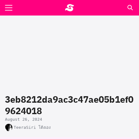
Skip
to
Search
content
for:
รอาหาร ตำรับเอ๋
ล่า90+1
ast
ปรแกรมคำนวนเพื่อสุขภาพ
3eb8212da9ac3c47ae05b1ef0
อง
9624018
August 26, 2024
TeeraSiri โต้งเอง