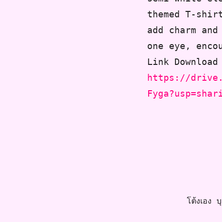
themed T-shir
add charm and
one eye, enco
Link Download
https://drive
Fyga?usp=shar
โต้งเอง บุค