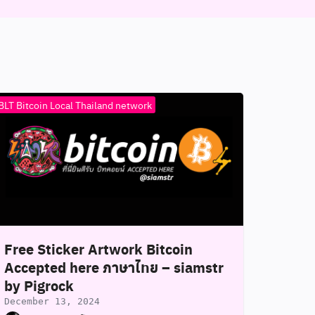
BLT Bitcoin Local Thailand network
Free Sticker Artwork Bitcoin
Accepted here ภาษาไทย – siamstr
by Pigrock
December 13, 2024