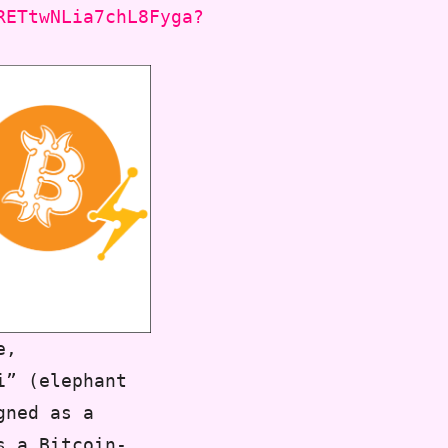
RETtwNLia7chL8Fyga?
e,
i” (elephant
gned as a
s a Bitcoin-