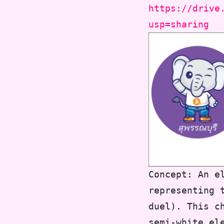
https://drive
usp=sharing
Concept: An e
representing 
duel). This c
semi-white el