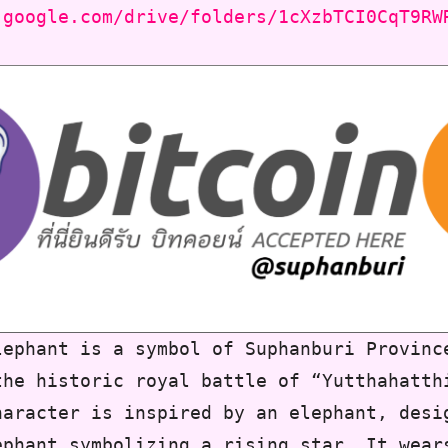
.google.com/drive/folders/1cXzbTCI0CqT9RW
lephant is a symbol of Suphanburi Provinc
the historic royal battle of “Yutthahatth
haracter is inspired by an elephant, desi
ephant symbolizing a rising star. It wear