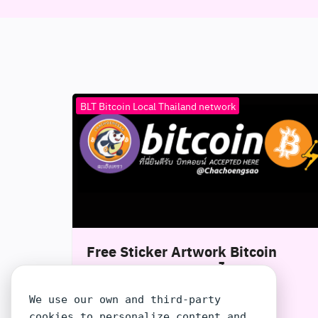
BLT Bitcoin Local Thailand network
Free Sticker Artwork Bitcoin
Accepted here ภาษาไทย –
ฉะเชิงเทรา
We use our own and third-party
December 13, 2024
cookies to personalize content and