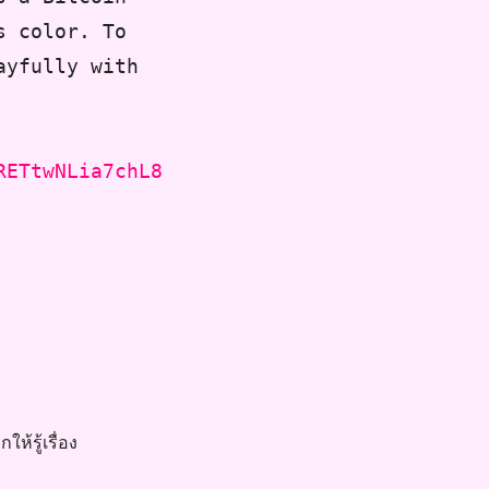
s color. To
ayfully with
RETtwNLia7chL8
ให้รู้เรื่อง