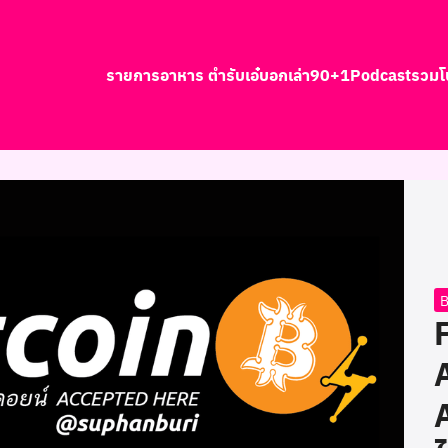
รายการอาหาร ตำรับเอ๋
บอกเล่า90+1
Podcast
รวมโ
earch
r:
B