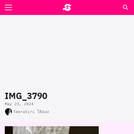
Skip
to
Search
content
for:
รอาหาร ตำรับเอ๋
ล่า90+1
ast
ปรแกรมคำนวนเพื่อสุขภาพ
IMG_3790
อง
May 23, 2024
TeeraSiri โต้งเอง