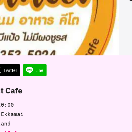
Twitter
Line
t Cafe
20:00
 Ekkamai
land