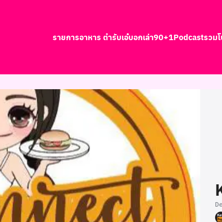
รายการอาหาร ตำรับเอ๋
บอกเล่า90+1
Podcast
รวมโ
earch
r:
D