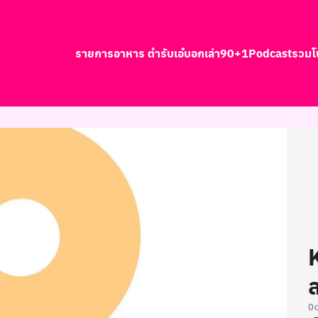
รายการอาหาร ตำรับเอ๋
บอกเล่า90+1
Podcast
รวมโ
earch
r:
O