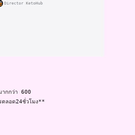
Director KetoHub
ค มากกว่า 600
ารตลอด24ชั่วโมง**