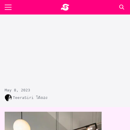
Skip
to
Search
content
for:
รอาหาร ตำรับเอ๋
ล่า90+1
ast
ปรแกรมคำนวนเพื่อสุขภาพ
อง
May 8, 2023
TeeraSiri โต้งเอง