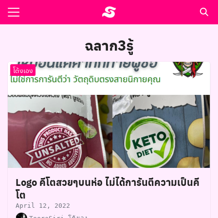
Skip
to
Search
content
for:
ฉลาก3รู้
รอาหาร ตำรับเอ๋
โต้งเอง
ล่า90+1
ast
ปรแกรมคำนวนเพื่อสุขภาพ
อง
Logo คีโตสวยๆบนห่อ ไม่ได้การันตีความเป็นคี
โต
April 12, 2022