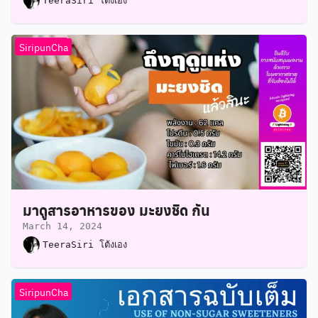
TeeraSiri โต้งเอง
SiripunCha
มาดูสารอาหารของ มะยงชิด กัน
March 14, 2024
TeeraSiri โต้งเอง
SiripunCha