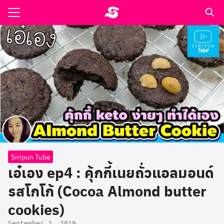
Skip
to
Search
content
for:
รอาหาร ตำรับเอ๋
ล่า90+1
ast
ปรแกรมคำนวนเพื่อสุขภาพ
อง
Siripun Tube
เอ๋เอง ep4 : คุ้กกี้เนยถั่วแอลมอนด์
รสโกโก้ (Cocoa Almond butter
cookies)
September 2, 2019