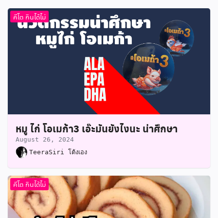
คีโต กินได้ไม่
หมู ไก่ โอเมก้า3 เอ๊ะมันยังไงนะ น่าศึกษา
August 26, 2024
TeeraSiri โต้งเอง
คีโต กินได้ไม่