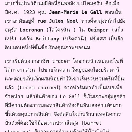
มาเกริ่นประวัติเนยยี่ห้อนี้กันพอสังเขปไหมครับ คือเมื่อ
ปีค.ศ. 1923 คุณ
Jean-Marie Le Gall
ตอนนั้น
เขาอาศัยอยู่ที่
rue Jules Noel
ทางที่จะมุ่งหน้าไปยัง
จตุรัส
Locronan
(โลโครนัน ) ใน
Quimper
(แก็ง
แปร์) แคว้น
Brittany
(บริตตานี) ฝรั่งเศส เป็นอีก
ดินแดนหนึ่งที่ขึ้นชื่อเรื่องคุณภาพของนม
เขาเริ่มต้นจากอาชีพ trader โดยการนำเนยและไข่ที่
ได้มาจากสวน ไปขายในตลาดใหญ่ของเมืองบริตตานี
และค่อยๆเก็บเล็กผสมน้อยทำให้เขาเริ่มรวบรวมครีมที่ปั่น
แล้ว (Cream churned) จากฟาร์มมาทำเป็นเนยเพื่อ
จำหน่าย แล้วสินค้าของ Le Gall ก็เริ่มเจาะกลุ่มลูกค้า
ที่มีความต้องการมองหาสินค้าท้องถิ่นอันเลอค่าแท้ๆมาก
ขึ้นด้วยคุณภาพสินค้า จึงตัดสินใจเก็บรักษาเทคนิคการ
ปั่นถังที่ต้องใช้ฝีมือความปราณีตสูง (barrel
chruning) สืบสานการทำเนยด้วยวิธีนี้ต่อไปไม่