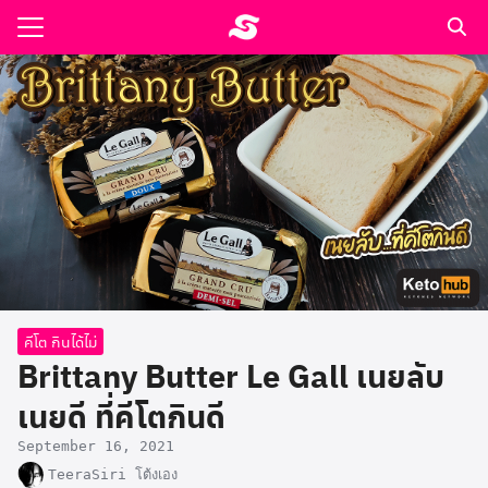
Skip
to
Search
content
for:
รอาหาร ตำรับเอ๋
ล่า90+1
ast
ปรแกรมคำนวนเพื่อสุขภาพ
อง
คีโต กินได้ไม่
Brittany Butter Le Gall เนยลับ
เนยดี ที่คีโตกินดี
September 16, 2021
TeeraSiri โต้งเอง