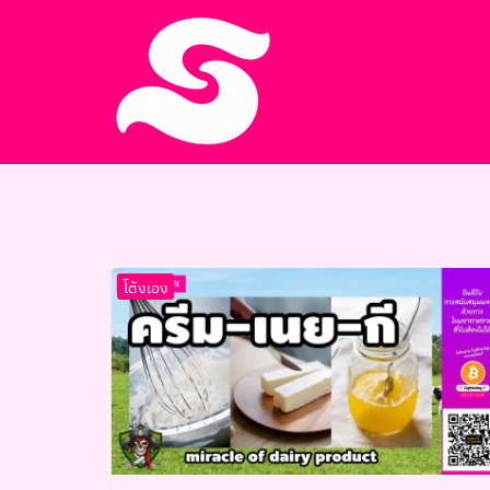
Skip
to
content
S
fo
โต้งเอง