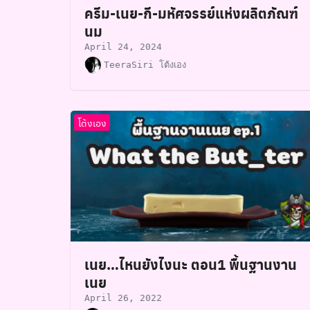
ครีม-เนย-กี-มหัศจรรย์แห่งผลิตภัณฑ์
นม
April 24, 2024
TeeraSiri โต้งเอง
โต้งเอง
เนย…ไหนยังไงนะ ตอน1 พื้นฐานงาน
เนย
April 26, 2022