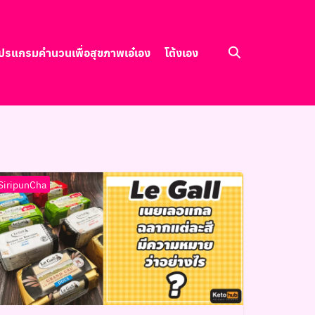
ปรแกรมคำนวนเพื่อสุขภาพ
เอ๋เอง
โต้งเอง
SiripunCha