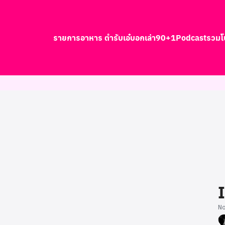
รายการอาหาร ตำรับเอ๋
บอกเล่า90+1
Podcast
รวมโ
earch
r:
N