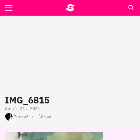
Skip
to
Search
content
for:
รอาหาร ตำรับเอ๋
ล่า90+1
ast
ปรแกรมคำนวนเพื่อสุขภาพ
IMG_6815
อง
April 21, 2024
TeeraSiri โต้งเอง