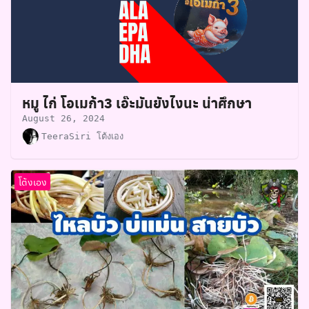
หมู ไก่ โอเมก้า3 เอ๊ะมันยังไงนะ น่าศึกษา
August 26, 2024
TeeraSiri โต้งเอง
โต้งเอง