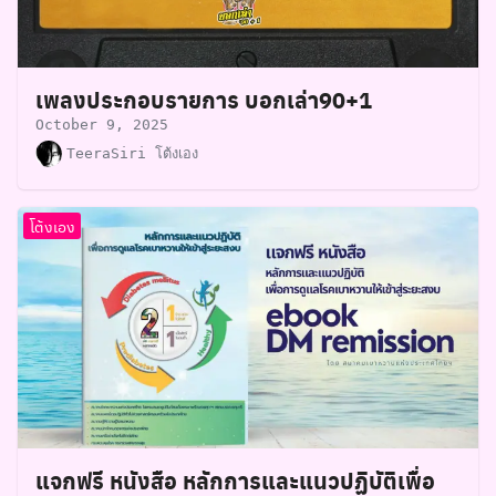
เพลงประกอบรายการ บอกเล่า90+1
October 9, 2025
TeeraSiri โต้งเอง
โต้งเอง
แจกฟรี หนังสือ หลักการและแนวปฏิบัติเพื่อ