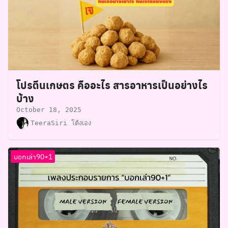
โปรตีนเกษตร คืออะไร สารอาหารเป็นอย่างไร
บ้าง
October 18, 2025
TeeraSiri โต้งเอง
บอกเล่า90+1