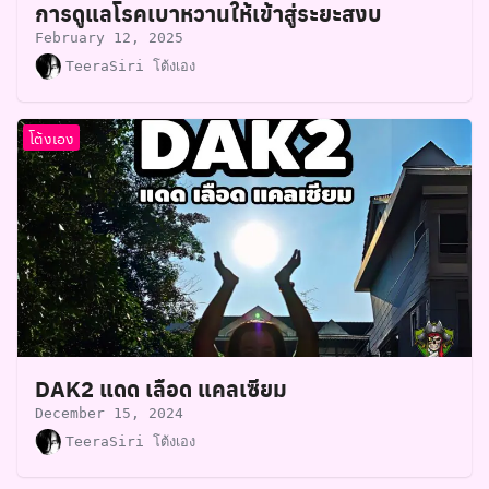
การดูแลโรคเบาหวานให้เข้าสู่ระยะสงบ
February 12, 2025
TeeraSiri โต้งเอง
โต้งเอง
DAK2 แดด เลือด แคลเซียม
December 15, 2024
TeeraSiri โต้งเอง