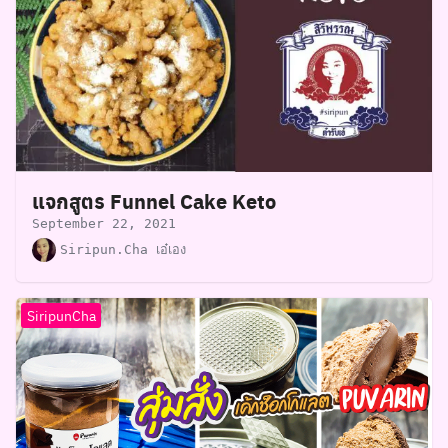
แจกสูตร Funnel Cake Keto
September 22, 2021
Siripun.Cha เอ๋เอง
SiripunCha