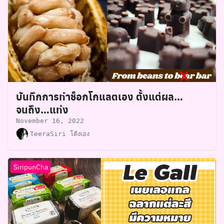
บันทึกการทำช็อกโกแลตเอง ตั้งแต่ผล…
จนถึง…แท่ง
November 16, 2022
TeeraSiri โต้งเอง
SiripunCha