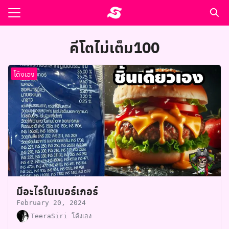
Skip
to
Search
content
for:
คีโตไม่เต็ม100
รอาหาร ตำรับเอ๋
โต้งเอง
ล่า90+1
ast
ปรแกรมคำนวนเพื่อสุขภาพ
อง
มีอะไรในเบอร์เกอร์
February 20, 2024
TeeraSiri โต้งเอง