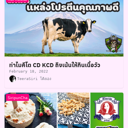
ทำไมคีโต CD KCD ถึงเน้นให้กินเนื้อวัว
February 18, 2022
TeeraSiri โต้งเอง
SiripunCha