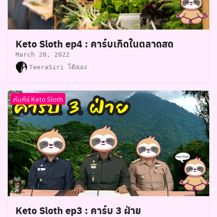
Keto Sloth ep4 : คาร์บเกิดในตลาดสด
March 20, 2022
TeeraSiri โต้งเอง
คัมภีร์ Keto Sloth
Keto Sloth ep3 : คาร์บ 3 ฝ่าย