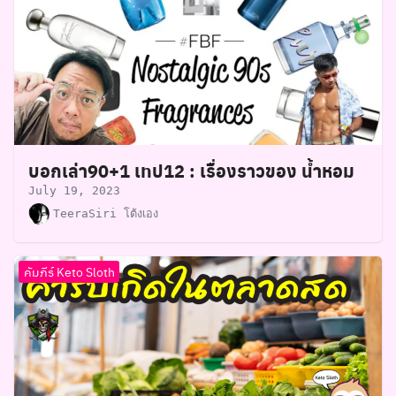
บอกเล่า90+1 เทป12 : เรื่องราวของ น้ำหอม
July 19, 2023
TeeraSiri โต้งเอง
คัมภีร์ Keto Sloth